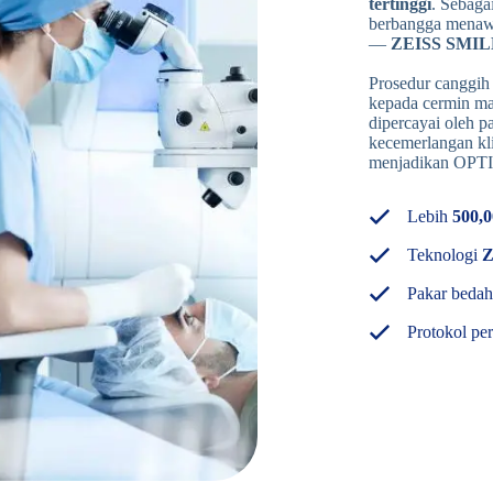
tertinggi
. Sebaga
berbangga menawa
—
ZEISS SMIL
Prosedur canggih
kepada cermin mat
dipercayai oleh p
kecemerlangan kli
menjadikan OPTI
Lebih
500,0
Teknologi
Z
Pakar bedah
Protokol pe