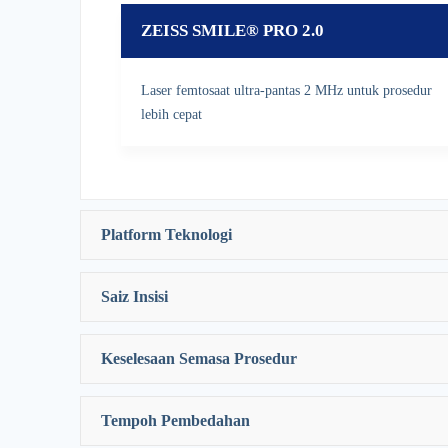
ZEISS SMILE® PRO
2.0
Laser femtosaat ultra-pantas 2 MHz untuk prosedur
lebih cepat
Platform Teknologi
Saiz Insisi
ZEISS SMILE® PRO
2.0
Keselesaan Semasa Prosedur
ZEISS VisuMax® 800 (generasi terkini)
ZEISS SMILE® PRO
2.0
Tempoh Pembedahan
~2 mm mikro-insisi (minimal invasif)
ZEISS SMILE® PRO
2.0