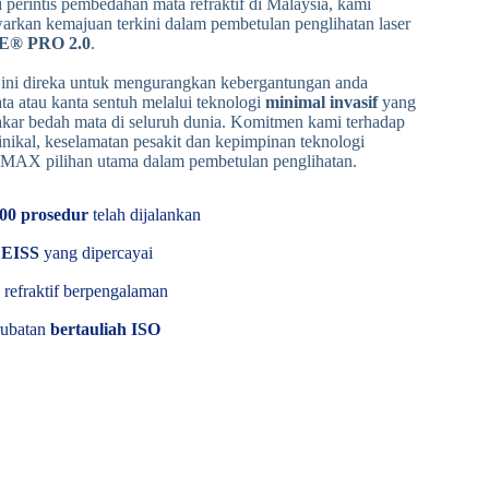
i perintis pembedahan mata refraktif di Malaysia, kami
rkan kemajuan terkini dalam pembetulan penglihatan laser
E® PRO 2.0
.
 ini direka untuk mengurangkan kebergantungan anda
a atau kanta sentuh melalui teknologi
minimal invasif
yang
akar bedah mata di seluruh dunia. Komitmen kami terhadap
nikal, keselamatan pesakit dan kepimpinan teknologi
MAX pilihan utama dalam pembetulan penglihatan.
00 prosedur
telah dijalankan
EISS
yang dipercayai
 refraktif berpengalaman
rubatan
bertauliah ISO